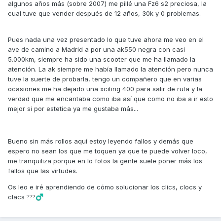
algunos años más (sobre 2007) me pillé una Fz6 s2 preciosa, la
cual tuve que vender después de 12 años, 30k y 0 problemas.
Pues nada una vez presentado lo que tuve ahora me veo en el
ave de camino a Madrid a por una ak550 negra con casi
5.000km, siempre ha sido una scooter que me ha llamado la
atención. La ak siempre me había llamado la atención pero nunca
tuve la suerte de probarla, tengo un compañero que en varias
ocasiones me ha dejado una xciting 400 para salir de ruta y la
verdad que me encantaba como iba así que como no iba a ir esto
mejor si por estetica ya me gustaba más...
Bueno sin más rollos aquí estoy leyendo fallos y demás que
espero no sean los que me toquen ya que te puede volver loco,
me tranquiliza porque en lo fotos la gente suele poner más los
fallos que las virtudes.
Os leo e iré aprendiendo de cómo solucionar los clics, clocs y
clacs
?
??‍♂️