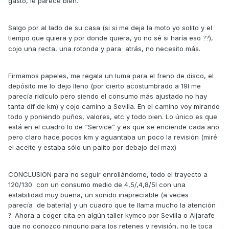
gasto, le parece bien.
Salgo por al lado de su casa (si si me deja la moto yo solito y el
tiempo que quiera y por donde quiera, yo no sé si haría eso
),
?
?
cojo una recta, una rotonda y para atrás, no necesito más.
Firmamos papeles, me regala un luma para el freno de disco, el
depósito me lo dejo lleno (por cierto acostumbrado a 19l me
parecía ridículo pero siendo el consumo más ajustado no hay
tanta dif de km) y cojo camino a Sevilla. En el camino voy mirando
todo y poniendo puños, valores, etc y todo bien. Lo único es que
está en el cuadro lo de “Service” y es que se enciende cada año
pero claro hace pocos km y aguantaba un poco la revisión (miré
el aceite y estaba sólo un palito por debajo del max)
CONCLUSION para no seguir enrollándome, todo el trayecto a
120/130 con un consumo medio de 4,5/,4,8/5l con una
estabilidad muy buena, un sonido inapreciable (a veces
parecía de batería) y un cuadro que te llama mucho la atención
. Ahora a coger cita en algún taller kymco por Sevilla o Aljarafe
?
que no conozco ninguno para los retenes y revisión, no le toca