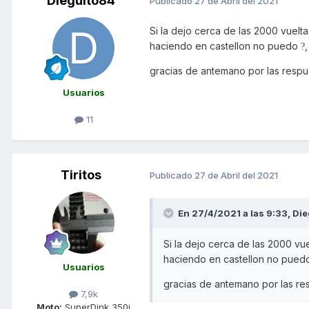
Dieguito84
Publicado
27 de Abril del 2021
Si la dejo cerca de las 2000 vuelt
haciendo en castellon no puedo
?
gracias de antemano por las resp
Usuarios
11
Tiritos
Publicado
27 de Abril del 2021
En 27/4/2021 a las 9:33,
Die
Si la dejo cerca de las 2000 vu
haciendo en castellon no pue
Usuarios
gracias de antemano por las r
7,9k
Moto:
SuperDink 350i