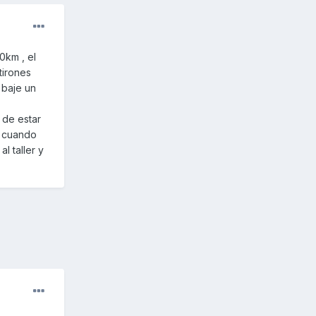
0km , el
tirones
e baje un
 de estar
y cuando
l taller y