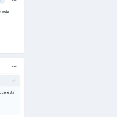
or
e esta
 que esta