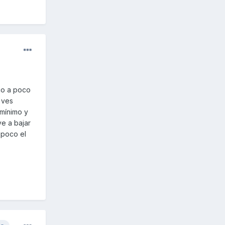
oco a poco
 ves
 mínimo y
ve a bajar
 poco el