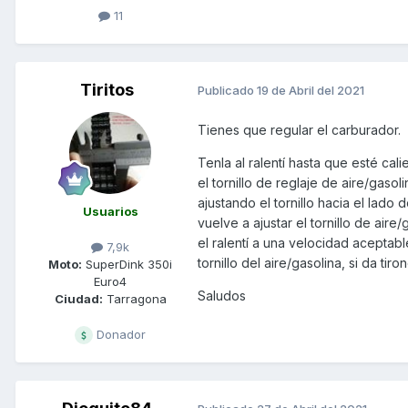
11
Tiritos
Publicado
19 de Abril del 2021
Tienes que regular el carburador.
Tenla al ralentí hasta que esté cali
el tornillo de reglaje de aire/gaso
ajustando el tornillo hacia el lado 
Usuarios
vuelve a ajustar el tornillo de aire
el ralentí a una velocidad aceptab
7,9k
tornillo del aire/gasolina, si da tir
Moto:
SuperDink 350i
Euro4
Saludos
Ciudad:
Tarragona
Donador