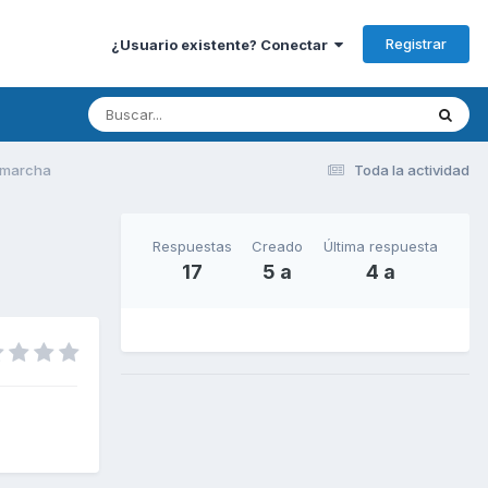
Registrar
¿Usuario existente? Conectar
n marcha
Toda la actividad
Respuestas
Creado
Última respuesta
17
5 a
4 a