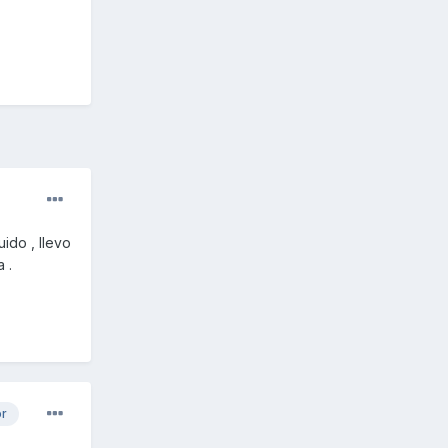
ido , llevo
a .
or