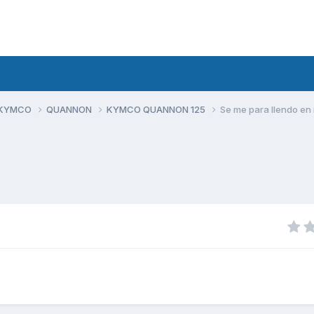
 KYMCO
QUANNON
KYMCO QUANNON 125
Se me para llendo e