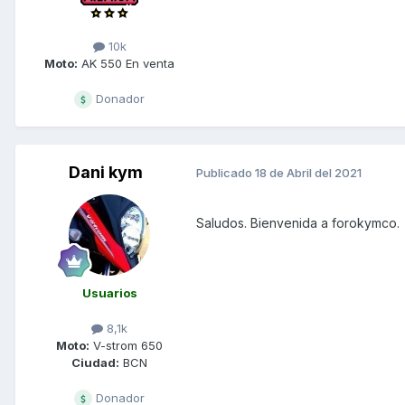
10k
Moto:
AK 550 En venta
Donador
Dani kym
Publicado
18 de Abril del 2021
Saludos. Bienvenida a forokymco.
Usuarios
8,1k
Moto:
V-strom 650
Ciudad:
BCN
Donador