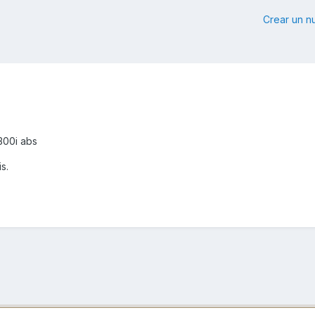
Crear un 
300i abs
s.