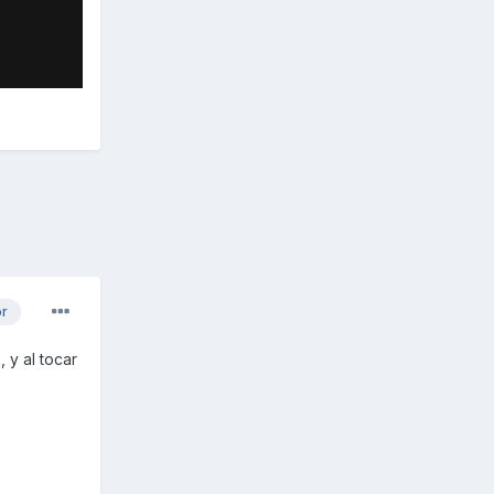
or
 y al tocar