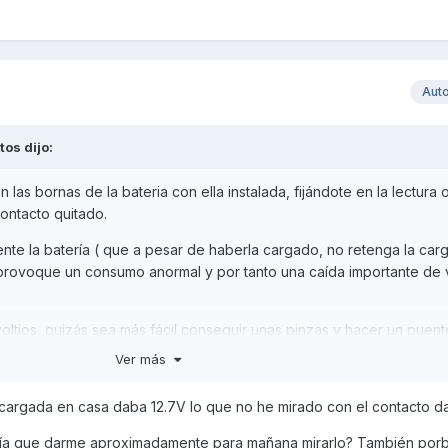
Aut
itos
dijo:
n las bornas de la bateria con ella instalada, fijándote en la lectura
ontacto quitado.
nte la batería ( que a pesar de haberla cargado, no retenga la carga
provoque un consumo anormal y por tanto una caída importante de v
ltios, quizás sea más fácil conseguir unas pinzas y hacer un puente
i hace lo mismo o arranca.
Ver más
cargada en casa daba 12.7V lo que no he mirado con el contacto d
ría que darme aproximadamente para mañana mirarlo? También por