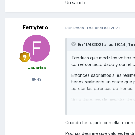
Un saludo
Ferrytero
Publicado
11 de Abril del 2021
En 11/4/2021 a las 19:44,
Tir
Tendrías que medir los voltios e
con el contacto dado y con el c
Usuarios
Entonces sabríamos si es realme
43
tienes realmente un cruce que 
apretar las palancas de frenos.
Si no dispones de medidor de vo
batería de un coche, y probar s
Un saludo
Cuando he bajado con ella recien 
Podrías decirme que valores tend