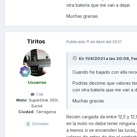
otra batería que me van a dejar.
Muchas gracias
Tiritos
Publicado
11 de Abril del 2021
En 11/4/2021 a las 20:06,
Fe
Cuando he bajado con ella reci
Usuarios
Podrías decirme que valores t
con otra batería que me van a d
7,9k
Moto:
SuperDink 350i
Muchas gracias
Euro4
Ciudad:
Tarragona
Recién cargada da entre 12,5 y 12
en la moto no debe tener ninguna c
Donador
a menos si se encienden las luces, 
valores de antes de dar el contact