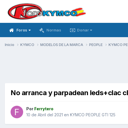
Foros
Normas
Donar
Inicio
KYMCO
MODELOS DE LA MARCA
PEOPLE
KYMCO PEO
No arranca y parpadean leds+clac c
Por
Ferrytero
10 de Abril del 2021
en
KYMCO PEOPLE GTI 125