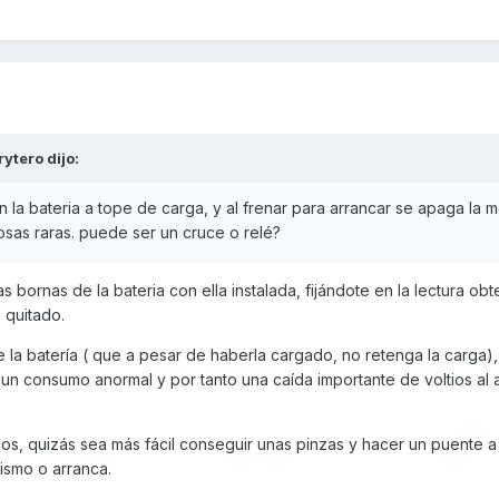
rytero
dijo:
a bateria a tope de carga, y al frenar para arrancar se apaga la mo
osas raras. puede ser un cruce o relé?
as bornas de la bateria con ella instalada, fijándote en la lectura ob
 quitado.
 la batería ( que a pesar de haberla cargado, no retenga la carga), 
n consumo anormal y por tanto una caída importante de voltios al a
os, quizás sea más fácil conseguir unas pinzas y hacer un puente a 
ismo o arranca.