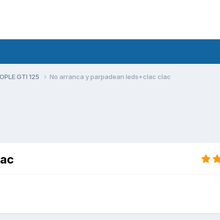
PLE GTI 125
No arranca y parpadean leds+clac clac
lac