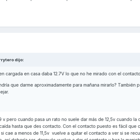
rrytero
dijo:
en cargada en casa daba 12.7V lo que no he mirado con el contact
endría que darme aproximadamente para mañana mirarlo? También 
ejar.
,9 v pero cuando pasa un rato no suele dar más de 12,5v cuando la
aída hasta que des contacto. Con el contacto puesto es fácil que 
si cae a menos de 11,5v vuelve a quitar el contacto a ver si se rec
o, así debería ser, después vuelve a dar el contacto y haz la manio