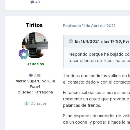
43
Tiritos
Publicado
11 de Abril del 2021
En 11/4/2021 a las 17:56,
Fer
respondo porque he bajado con l
tocar el boton de luces hace c
Usuarios
7,9k
Tendrías que medir los voltios en l
Moto:
SuperDink 350i
el contacto dado y con el contacto
Euro4
Ciudad:
Tarragona
Entonces sabríamos si es realmente
realmente un cruce que provoque u
Donador
palancas de frenos.
Si no dispones de medidor de volti
de un coche, y probar si hace lo m