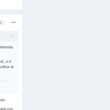
or
 obtenida
), o si
oltios al
 a la
ado.
baré con