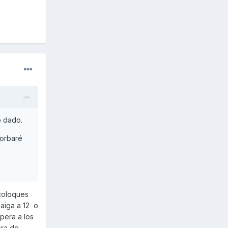
o dado.
porbaré
 coloques
caiga a 12 o
upera a los
bra de