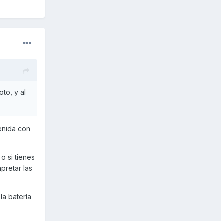
to, y al
tenida con
o si tienes
pretar las
la batería