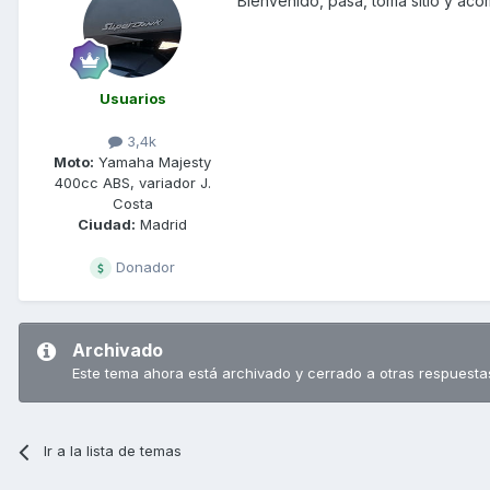
Bienvenido, pasa, toma sitio y ac
Usuarios
3,4k
Moto:
Yamaha Majesty
400cc ABS, variador J.
Costa
Ciudad:
Madrid
Donador
Archivado
Este tema ahora está archivado y cerrado a otras respuesta
Ir a la lista de temas