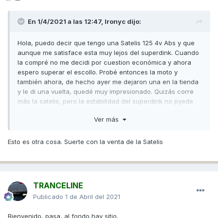
En 1/4/2021 a las 12:47,
Ironyc
dijo:
Hola, puedo decir que tengo una Satelis 125 4v Abs y que
aunque me satisface esta muy lejos del superdink. Cuando
la compré no me decidi por cuestion económica y ahora
espero superar el escollo. Probé entonces la moto y
también ahora, de hecho ayer me dejaron una en la tienda
y le di una vuelta, quedé muy impresionado. Quizás corre
más la satelis, pero la estabilidad del superdink no pyede
competir. Sólo la pantalla me parece que protege menos. En
Ver más
fin busco comprador para la Satelis aver.
Saludos...
Esto es otra cosa. Suerte con la venta de la Satelis
TRANCELINE
Publicado
1 de Abril del 2021
Bienvenido, pasa, al fondo hay sitio.