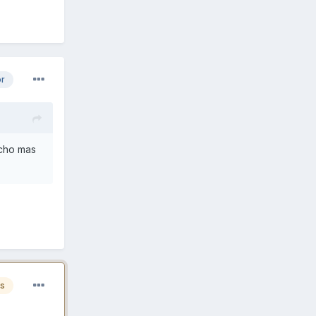
or
ucho mas
es