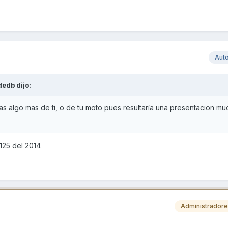
Aut
dedb
dijo:
tas algo mas de ti, o de tu moto pues resultaría una presentacion m
 125 del 2014
Administrador