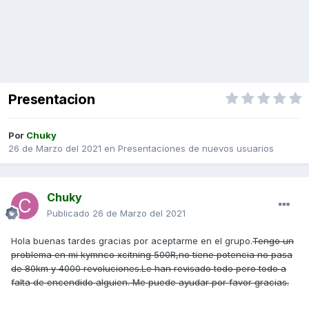
Presentacion
Por
Chuky
26 de Marzo del 2021
en
Presentaciones de nuevos usuarios
Chuky
Publicado
26 de Marzo del 2021
Hola buenas tardes gracias por aceptarme en el grupo.
Tengo un
problema en mi kymnco xcitning 500R,no tiene potencia no pasa
de 80km y 4000 revoluciones.Le han revisado todo pero todo a
falta de encendido alguien. Me puede ayudar por favor gracias.