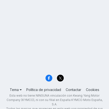
Tema
Política de privacidad
Contactar
Cookies
Esta web no tiene NINGUNA vinculación con Kwang Yang Motor
Company (KYMCO), ni con su filial en España KYMCO Moto España,
S.A.
Todas las marcas que aparecen en esta web son propiedad de sus