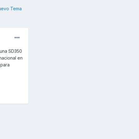
nuevo Tema
r una SD350
nacional en
 para