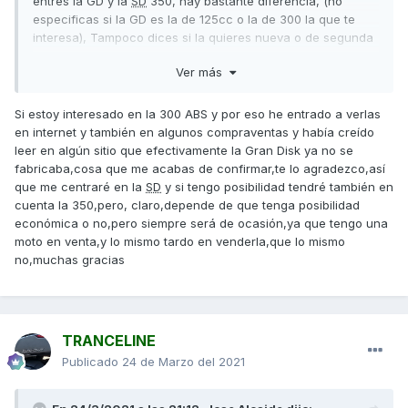
entres la GD y la
SD
350, hay bastante diferencia, (no
especificas si la GD es la de 125cc o la de 300 la que te
interesa), Tampoco dices si la quieres nueva o de segunda
mano, si es el caso de segunda mano la
SD
300 suele
Ver más
haber bastante oferta y buscando bien se puede encontrar
una unidad interesante.
Si estoy interesado en la 300 ABS y por eso he entrado a verlas
en internet y también en algunos compraventas y había creído
leer en algún sitio que efectivamente la Gran Disk ya no se
fabricaba,cosa que me acabas de confirmar,te lo agradezco,así
que me centraré en la
SD
y si tengo posibilidad tendré también en
cuenta la 350,pero, claro,depende de que tenga posibilidad
económica o no,pero siempre será de ocasión,ya que tengo una
moto en venta,y lo mismo tardo en venderla,que lo mismo
no,muchas gracias
TRANCELINE
Publicado
24 de Marzo del 2021