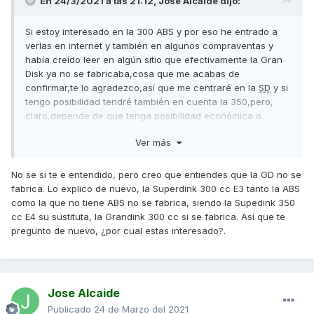
En 24/3/2021 a las 21:12,
Jose Alcaide
dijo:
Si estoy interesado en la 300 ABS y por eso he entrado a
verlas en internet y también en algunos compraventas y
había creído leer en algún sitio que efectivamente la Gran
Disk ya no se fabricaba,cosa que me acabas de
confirmar,te lo agradezco,así que me centraré en la
SD
y si
tengo posibilidad tendré también en cuenta la 350,pero,
claro,depende de que tenga posibilidad económica o
no,pero siempre será de ocasión,ya que tengo una moto en
Ver más
venta,y lo mismo tardo en venderla,que lo mismo
no,muchas gracias
No se si te e entendido, pero creo que entiendes que la GD no se
fabrica. Lo explico de nuevo, la Superdink 300 cc E3 tanto la ABS
como la que no tiene ABS no se fabrica, siendo la Supedink 350
cc E4 su sustituta, la Grandink 300 cc si se fabrica. Así que te
pregunto de nuevo, ¿por cual estas interesado?.
Jose Alcaide
Publicado
24 de Marzo del 2021