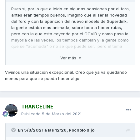
Pues si, por lo que e leído en algunas ocasiones por el foro,
antes eran tiempos buenos, imagino que al ser la novedad
del foro y con la aparición del nuevo modelo de Superdink,
la gente estaba mas animada, sobre todo a hacer rutas,
pero con la que esta cayendo por el COVID y como pasa la
mayoría de las veces, los tiempos cambian y la gente como
que se "acomoda" o no se que puede ser, pero el tema
rutas y quedadas, al menos en Madrid, lo veo muy
Ver más
"muerto", aunque tengo entendido que con las nuevas
tecnologías, whatsapp, telegram, etc. parece ser que la
gente se mueve mas por ahí y ya tienen sus pequeños
Vivimos una situación excepcional. Creo que ya va quedando
grupos para quedar y salir. Estas navidades pasadas se
menos para que se pueda hacer algo
intento hacer una comida de navidad los que somos de
Madrid, creo recordar que la organizo fede, pero al final se
tuvo que anular y no pudo ser, una pena, esperemos que
los tiempos cambien o los que somos de Madrid e
TRANCELINE
integrantes del foro hagamos "algo".
Publicado
5 de Marzo del 2021
En 5/3/2021 a las 12:26,
Pocholo
dijo: