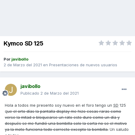
Kymco SD 125
Por
javibollo
2 de Marzo del 2021
en
Presentaciones de nuevos usuarios
javibollo
Publicado
2 de Marzo del 2021
Hola a todos me presento soy nuevo en el foro tengo un
SD
125
q
ue el orto días la pantalla display me hizo cosas raras como
verse la mitad o bloquearse un rato esto duro como un día y
después se me fundió una bombilla solo la corta no se el motivo
ya la moto funciona todo correcto excepto la bombilla.
Un saludo