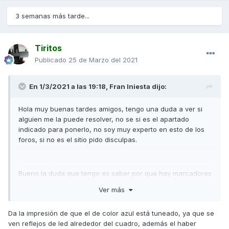
3 semanas más tarde...
Tiritos
Publicado
25 de Marzo del 2021
En 1/3/2021 a las 19:18,
Fran Iniesta
dijo:
Hola muy buenas tardes amigos, tengo una duda a ver si
alguien me la puede resolver, no se si es el apartado
indicado para ponerlo, no soy muy experto en esto de los
foros, si no es el sitio pido disculpas.
Bueno la duda que tengo es saber por que hay marcadores
de esta moto en colo azul, y otros como la mia en blanco,
Ver más
he visto que son del mismo año, que son superdink y no
downtown por si variaba eso, he mirado por internet, y no
Da la impresión de que el de color azul está tuneado, ya que se
he encontrado nada, no se si es una opcion en algun
ven reflejos de led alrededor del cuadro, además el haber
submenu del cuadro, por que dudo que de hayan puesto a