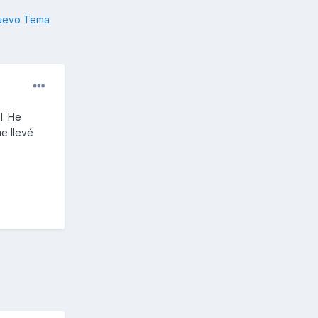
nuevo Tema
l. He
e llevé