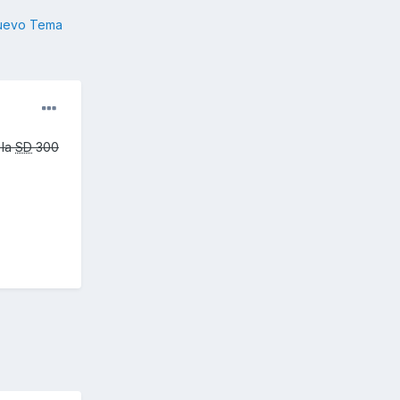
nuevo Tema
 la
SD
300