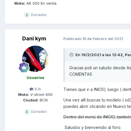
Moto:
AK 550 En venta
Donador
Dani kym
Publicado
16 de Febrero del 2021
En 16/2/2021 a las 12:42,
Pa
Gracias poli un saludo desd
COMENTAS
Usuarios
8,1k
Tienes que ir a INICIO, luego ( 
Moto:
V-strom 650
Una vez allí buscas tu modelo ( s
Ciudad:
BCN
puedes abrir clicando en Nuevo te
Donador
Dentro del menú de INICIO, tambié
Saludos y bienvenido al foro.