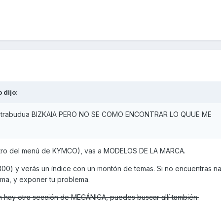
o
dijo:
e Astrabudua BIZKAIA PERO NO SE COMO ENCONTRAR LO QUUE ME
dentro del menú de KYMCO), vas a MODELOS DE LA MARCA.
d300) y verás un índice con un montón de temas. Si no encuentras n
ma, y exponer tu problema.
n hay otra sección de MECÁNICA, puedes buscar allí también.