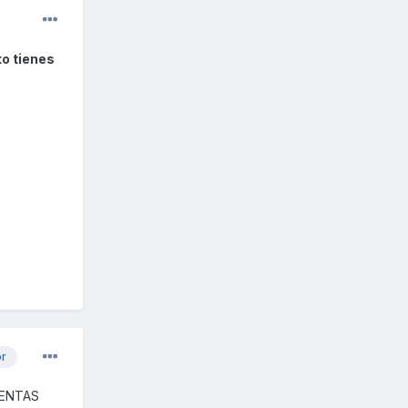
to tienes
or
OMENTAS