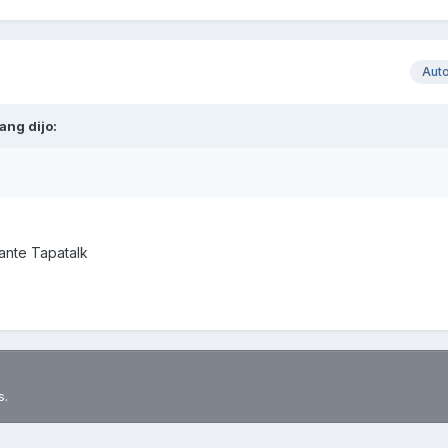
Aut
ang
dijo:
nte Tapatalk
s.