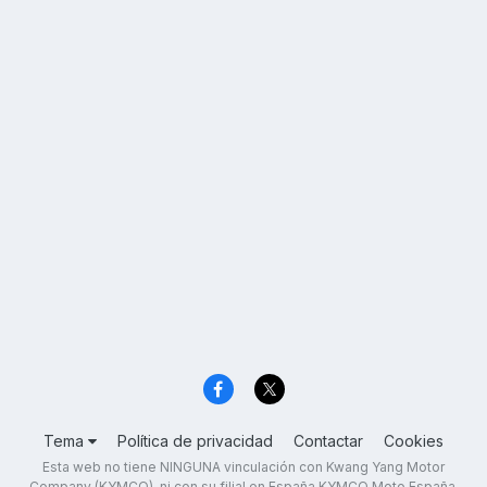
Tema
Política de privacidad
Contactar
Cookies
Esta web no tiene NINGUNA vinculación con Kwang Yang Motor
Company (KYMCO), ni con su filial en España KYMCO Moto España,