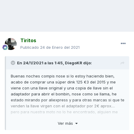
Tiritos
Publicado
24 de Enero del 2021
En 24/1/2021 a las 1:45,
DiegoKR
dijo:
Buenas noches compis nose si lo estoy haciendo bien,
acabo de comprar una súper dink 125 €3 del 2015 y me
viene con una llave original y una copia de llave sin el
adaptador para abrir el bombin, nose como se llama, he
estado mirando por aliexpress y para otras marcas si que te
venden la llave virgen con el adaptador por 2€ aprox....
pero para nuestra moto no lo he encontrado, alguien me
puede ayudar a conseguirlo sin vender un riñón por una
Ver más
llave nueva de concesionario?