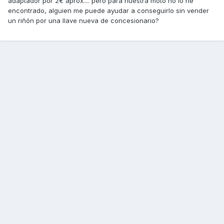
adaptador por 2€ aprox.... pero para nuestra moto no lo he
encontrado, alguien me puede ayudar a conseguirlo sin vender
un riñón por una llave nueva de concesionario?