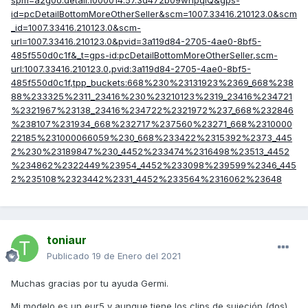
spm=a2g0o.detail.1000014.57.3d472b09wnpqiQ&gps-
id=pcDetailBottomMoreOtherSeller&scm=1007.33416.210123.0&scm
_id=1007.33416.210123.0&scm-
url=1007.33416.210123.0&pvid=3a119d84-2705-4ae0-8bf5-
485f550d0c1f&_t=gps-id:pcDetailBottomMoreOtherSeller,scm-
url:1007.33416.210123.0,pvid:3a119d84-2705-4ae0-8bf5-
485f550d0c1f,tpp_buckets:668%230%23131923%2369_668%238
88%233325%2311_23416%230%23210123%2319_23416%234721
%2321967%23138_23416%234722%2321972%237_668%232846
%238107%231934_668%232717%237560%23271_668%2310000
22185%231000066059%230_668%233422%2315392%2373_445
2%230%23189847%230_4452%233474%2316498%23513_4452
%234862%2322449%23954_4452%233098%239599%2346_445
2%235108%2323442%2331_4452%233564%2316062%23648
toniaur
Publicado
19 de Enero del 2021
Muchas gracias por tu ayuda Germi.
Mi modelo es un eur5 y aunque tiene los clips de sujeción (dos)