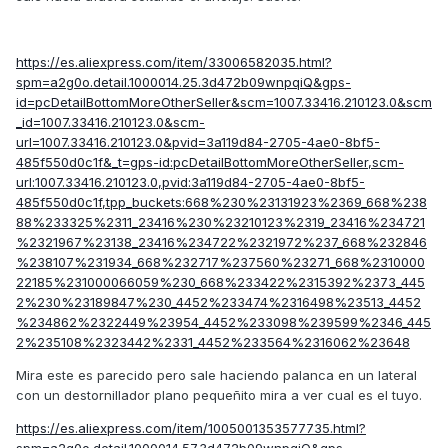
https://es.aliexpress.com/item/33006582035.html?
spm=a2g0o.detail.1000014.25.3d472b09wnpqiQ&gps-
id=pcDetailBottomMoreOtherSeller&scm=1007.33416.210123.0&scm
_id=1007.33416.210123.0&scm-
url=1007.33416.210123.0&pvid=3a119d84-2705-4ae0-8bf5-
485f550d0c1f&_t=gps-id:pcDetailBottomMoreOtherSeller,scm-
url:1007.33416.210123.0,pvid:3a119d84-2705-4ae0-8bf5-
485f550d0c1f,tpp_buckets:668%230%23131923%2369_668%238
88%233325%2311_23416%230%23210123%2319_23416%234721
%2321967%23138_23416%234722%2321972%237_668%232846
%238107%231934_668%232717%237560%23271_668%2310000
22185%231000066059%230_668%233422%2315392%2373_445
2%230%23189847%230_4452%233474%2316498%23513_4452
%234862%2322449%23954_4452%233098%239599%2346_445
2%235108%2323442%2331_4452%233564%2316062%23648
Mira este es parecido pero sale haciendo palanca en un lateral
con un destornillador plano pequeñito mira a ver cual es el tuyo.
https://es.aliexpress.com/item/1005001353577735.html?