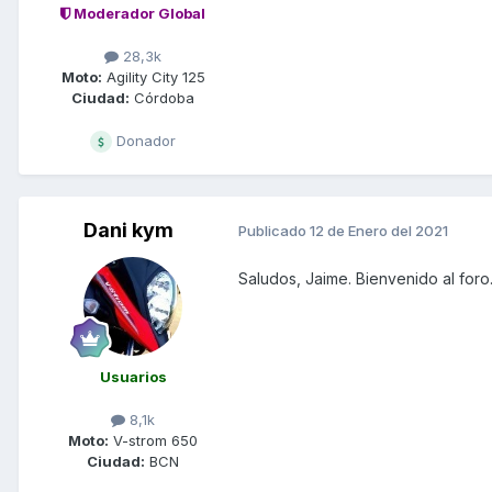
Moderador Global
28,3k
Moto:
Agility City 125
Ciudad:
Córdoba
Donador
Dani kym
Publicado
12 de Enero del 2021
Saludos, Jaime. Bienvenido al foro
Usuarios
8,1k
Moto:
V-strom 650
Ciudad:
BCN