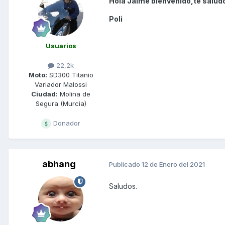
Hola Jaime bienvenido,te salud
Poli
Usuarios
22,2k
Moto:
SD300 Titanio
Variador Malossi
Ciudad:
Molina de
Segura (Murcia)
Donador
abhang
Publicado
12 de Enero del 2021
Saludos.