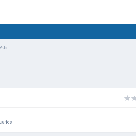
Adri
uarios