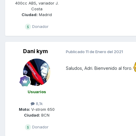
400cc ABS, variador J.
Costa
Ciudad:
Madrid
Donador
Dani kym
Publicado
11 de Enero del 2021
Saludos, Adri. Bienvenido al foro.
Usuarios
8,1k
Moto:
V-strom 650
Ciudad:
BCN
Donador