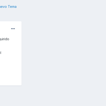
nuevo Tema
uirido
l