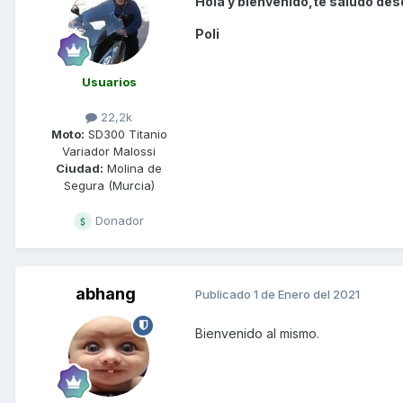
Hola y bienvenido,te saludo des
Poli
Usuarios
22,2k
Moto:
SD300 Titanio
Variador Malossi
Ciudad:
Molina de
Segura (Murcia)
Donador
abhang
Publicado
1 de Enero del 2021
Bienvenido al mismo.