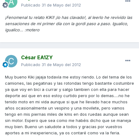
Publicado
31 de Mayo del 2012
¡Fenomenal tu relato KIKI! ¡lo has clavado!, al leerlo he revivido las
sensaciones de mi primer día con la gordi paso a paso. Igualico,
igualico... :motero
César EA1ZY
Publicado
31 de Mayo del 2012
Muy bueno Kiki jajaja todavía me estoy riendo. Lo del tema de los
camiones, las pegatinas y las rotondas tengo bastante costumbre
ya que voy en bici a currar y salgo tambien con ella para hacer
deporte así que en eso estoy curtido pero por lo demas.....no he
tenido moto en mi vida aunque si que he llevado hace muchos
años ocasionalmente un vespino y una movilete, pero vamos
tengo en mis piernas miles de kms en dos ruedas aunque sean
sin motor. Espero que sea como me habéis dicho que se maneja
muy bien. Bueno un saludote a todos y gracias por vuestros
aportes a mi inexperiencia, ya os contaré como va la feria.