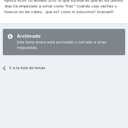
Kymco Activ 110 Modelo 2010. lo que sucede es que en los ultimos
dias ha empezado a sonar como "trac" cuando cojo vaches o
huecos en las calles... que es? como lo soluciono? Gracias!!!
Archivado
Este tema ahora está archivado y cerrado a otras
respuestas.
Ir a la lista de temas