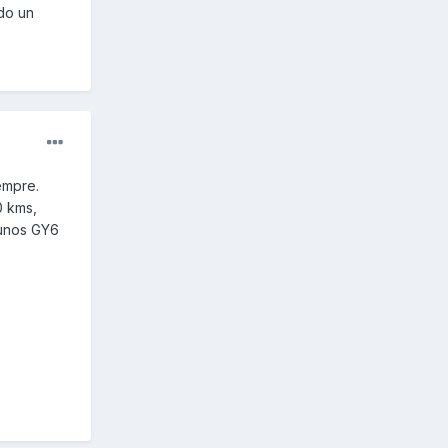
do un
empre.
0 kms,
 unos GY6