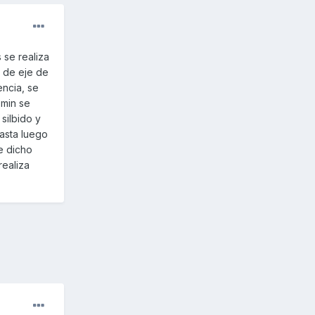
 se realiza
o de eje de
encia, se
 min se
 silbido y
hasta luego
e dicho
realiza