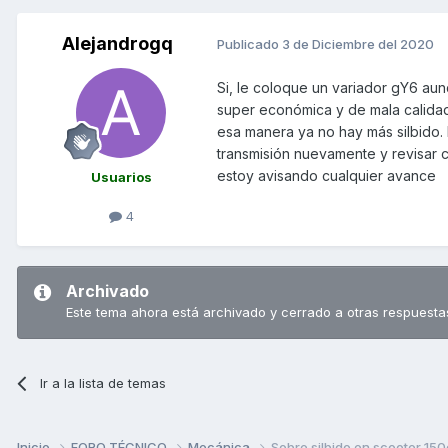
Alejandrogq
Publicado
3 de Diciembre del 2020
Si, le coloque un variador gY6 au
super económica y de mala calidad
esa manera ya no hay más silbido. 
transmisión nuevamente y revisar c
estoy avisando cualquier avance
Usuarios
4
Archivado
Este tema ahora está archivado y cerrado a otras respuesta
Ir a la lista de temas
Inicio
FORO TÉCNICO
Mecánica
Sobre silbido en scooter 15