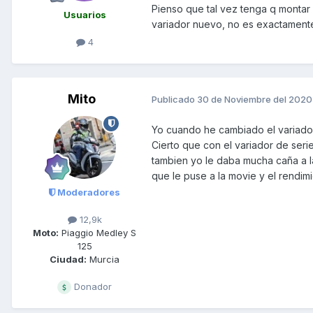
Pienso que tal vez tenga q monta
Usuarios
variador nuevo, no es exactamente
4
Mito
Publicado
30 de Noviembre del 2020
Yo cuando he cambiado el variador,
Cierto que con el variador de ser
tambien yo le daba mucha caña a l
que le puse a la movie y el rendim
Moderadores
12,9k
Moto:
Piaggio Medley S
125
Ciudad:
Murcia
Donador