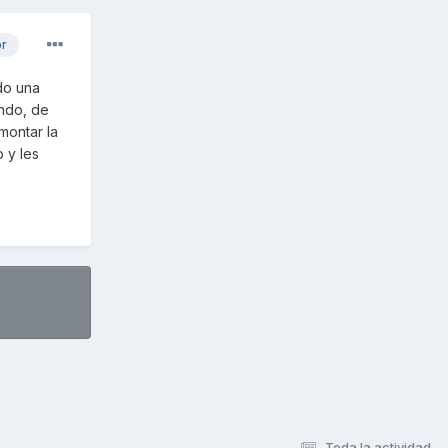
or
do una
ando, de
montar la
 y les
Toda la actividad