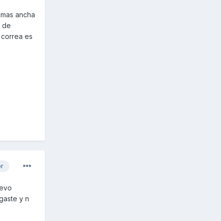
n mas ancha
s de
 correa es
or
uevo
gaste y n