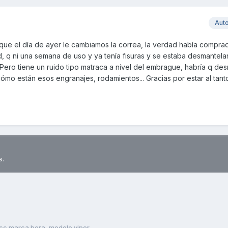
Aut
nque el día de ayer le cambiamos la correa, la verdad había compra
, q ni una semana de uso y ya tenía fisuras y se estaba desmantel
Pero tiene un ruido tipo matraca a nivel del embrague, habría q des
ómo están esos engranajes, rodamientos... Gracias por estar al tanto
s.
0cc marca bera, modelo viper