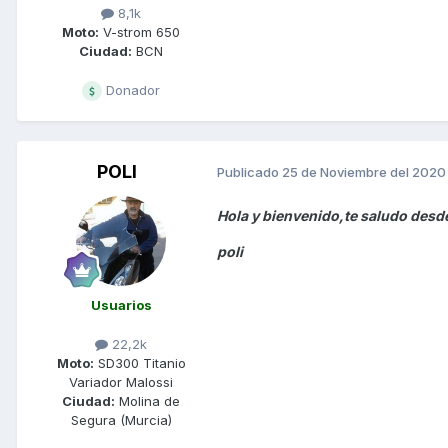
8,1k
Moto:
V-strom 650
Ciudad:
BCN
Donador
POLI
Publicado
25 de Noviembre del 2020
Hola y bienvenido,te saludo desd
poli
Usuarios
22,2k
Moto:
SD300 Titanio
Variador Malossi
Ciudad:
Molina de
Segura (Murcia)