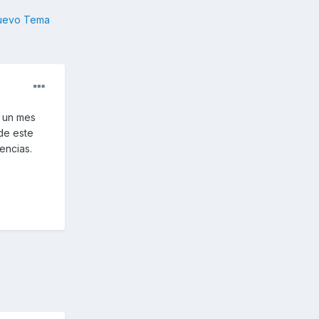
nuevo Tema
 un mes
de este
encias.