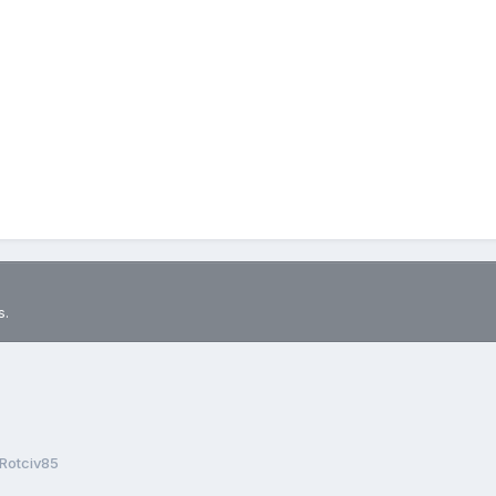
s.
Rotciv85