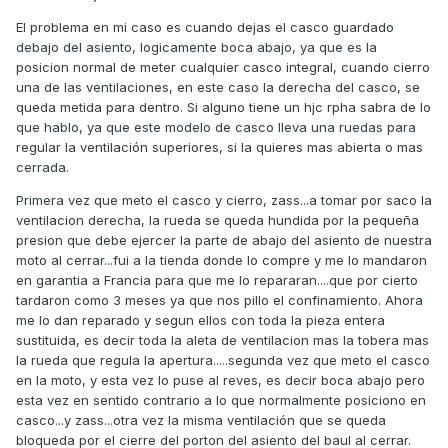
El problema en mi caso es cuando dejas el casco guardado
debajo del asiento, logicamente boca abajo, ya que es la
posicion normal de meter cualquier casco integral, cuando cierro
una de las ventilaciones, en este caso la derecha del casco, se
queda metida para dentro. Si alguno tiene un hjc rpha sabra de lo
que hablo, ya que este modelo de casco lleva una ruedas para
regular la ventilación superiores, si la quieres mas abierta o mas
cerrada.
Primera vez que meto el casco y cierro, zass...a tomar por saco la
ventilacion derecha, la rueda se queda hundida por la pequeña
presion que debe ejercer la parte de abajo del asiento de nuestra
moto al cerrar...fui a la tienda donde lo compre y me lo mandaron
en garantia a Francia para que me lo repararan....que por cierto
tardaron como 3 meses ya que nos pillo el confinamiento. Ahora
me lo dan reparado y segun ellos con toda la pieza entera
sustituida, es decir toda la aleta de ventilacion mas la tobera mas
la rueda que regula la apertura.....segunda vez que meto el casco
en la moto, y esta vez lo puse al reves, es decir boca abajo pero
esta vez en sentido contrario a lo que normalmente posiciono en
casco...y zass...otra vez la misma ventilación que se queda
bloqueda por el cierre del porton del asiento del baul al cerrar.