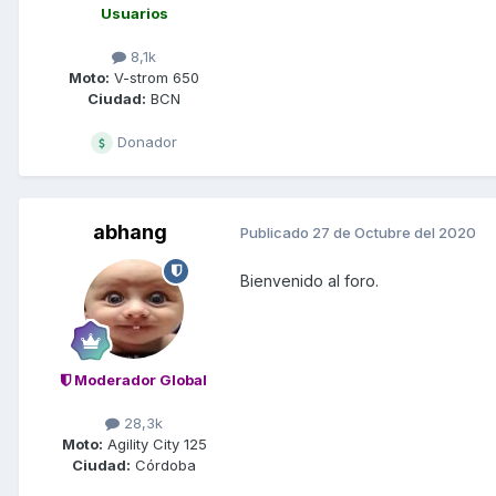
Usuarios
8,1k
Moto:
V-strom 650
Ciudad:
BCN
Donador
abhang
Publicado
27 de Octubre del 2020
Bienvenido al foro.
Moderador Global
28,3k
Moto:
Agility City 125
Ciudad:
Córdoba