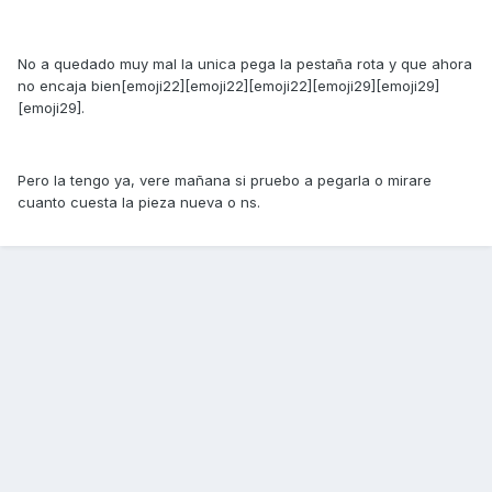
No a quedado muy mal la unica pega la pestaña rota y que ahora
no encaja bien[emoji22][emoji22][emoji22][emoji29][emoji29]
[emoji29].
Pero la tengo ya, vere mañana si pruebo a pegarla o mirare
cuanto cuesta la pieza nueva o ns.