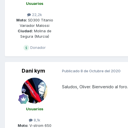
Usuarios
22,2k
Moto:
SD300 Titanio
Variador Malossi
Ciudad:
Molina de
Segura (Murcia)
Donador
Dani kym
Publicado
8 de Octubre del 2020
Saludos, Oliver. Bienvenido al foro.
Usuarios
8,1k
Moto:
V-strom 650