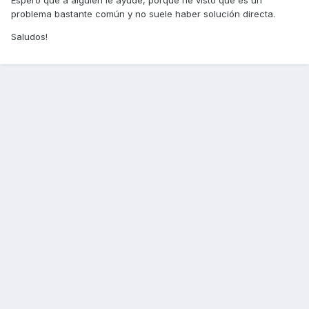
Espero que a alguien le ayude, porque he visto que es un
problema bastante común y no suele haber solución directa.
Saludos!