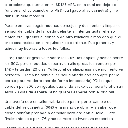
el problema que tenia en mi SD125 ABS, en la cual me dejó de
funcionar el velocímetro, el ABS (va ligado al velocímetro) y me
daba un fallo motor 06.
Pues bien, tras seguir muchos consejos, y desmontar y limpiar el
sensor del cable de la rueda delantera, intentar quitar el error
motor, etc., gracias al consejo de otro kymkero dimos con que el
problema residía en el regulador de corriente. Fue ponerlo, y
adiós muy buenas a todos los fallos.
El regulador original vale sobre los 70€, las copias y demás sobre
los 50€, pero si puedes esperar, en aliexpress los venden por
17€ y te tardan 20 días. Yo llevo el de aliexpress y de momento va
perfecto. (Como no sabia si se solucionaría con eso opté por lo
barato para no derrochar de forma innecesaria) PD: los que
venden por 50€ son iguales que el de aliexpress, pero te ahorran
esos 20 días de espera. Si no quieres esperar pon el original.
Una avería que en taller habría sido pasar por el cambio del
cable del velocímetro (30€) + la mano de obra, + a saber que
cosas habrían probado a cambiar para dar con el fallo, + etc...
finalmente solo por 17€ y media hora de inventiva mecánica.