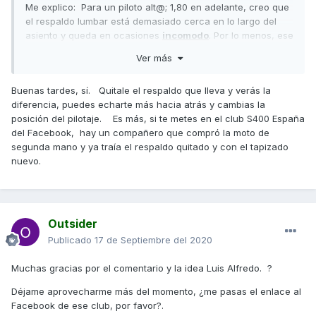
Me explico: Para un piloto alt@; 1,80 en adelante, creo que
el respaldo lumbar está demasiado cerca en lo largo del
asiento y queda en ocasiones
incomodo
. Por lo menos, ese
es mi caso. ¿Alguno de vosotr@s tiene la misma sensación
Ver más
y sabe de algún apaño para solucionar esto? Muchas
Gracias.
Buenas tardes, sí. Quitale el respaldo que lleva y verás la
diferencia, puedes echarte más hacia atrás y cambias la
posición del pilotaje. Es más, si te metes en el club S400 España
del Facebook, hay un compañero que compró la moto de
segunda mano y ya traía el respaldo quitado y con el tapizado
nuevo.
Outsider
Publicado
17 de Septiembre del 2020
Muchas gracias por el comentario y la idea Luis Alfredo. ?
Déjame aprovecharme más del momento, ¿me pasas el enlace al
Facebook de ese club, por favor?.