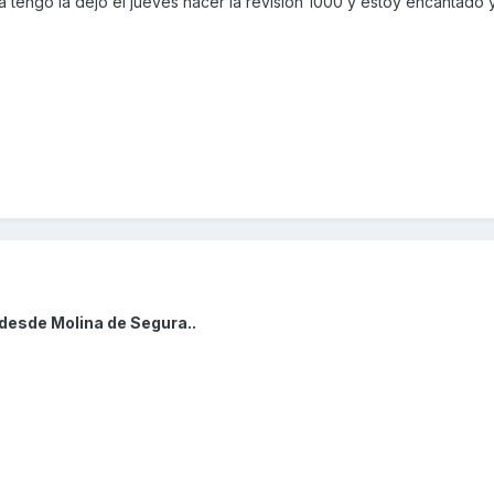
a tengo la dejo el jueves hacer la revisión 1000 y estoy encantado 
desde Molina de Segura..