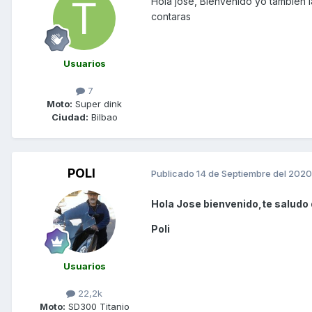
Hola jose, Bienvenido yo también l
contaras
Usuarios
7
Moto:
Super dink
Ciudad:
Bilbao
POLI
Publicado
14 de Septiembre del 2020
Hola Jose bienvenido,te saludo 
Poli
Usuarios
22,2k
Moto:
SD300 Titanio