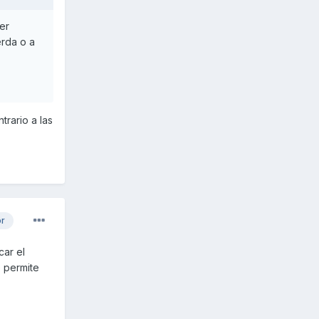
er
erda o a
trario a las
or
car el
 permite