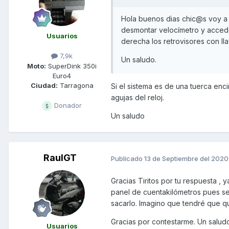
Hola buenos dias chic@s voy a 
desmontar velocímetro y accede
Usuarios
derecha los retrovisores con ll
7,9k
Un saludo.
Moto:
SuperDink 350i
Euro4
Ciudad:
Tarragona
Si el sistema es de una tuerca enci
agujas del reloj.
Donador
Un saludo
RaulGT
Publicado
13 de Septiembre del 2020
Gracias Tiritos por tu respuesta ,
panel de cuentakilómetros pues se
sacarlo. Imagino que tendré que q
Gracias por contestarme. Un salud
Usuarios