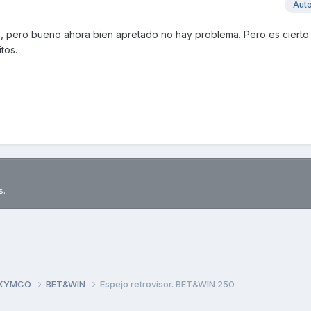
Aut
l , pero bueno ahora bien apretado no hay problema. Pero es cierto
tos.
s.
 KYMCO
BET&WIN
Espejo retrovisor. BET&WIN 250