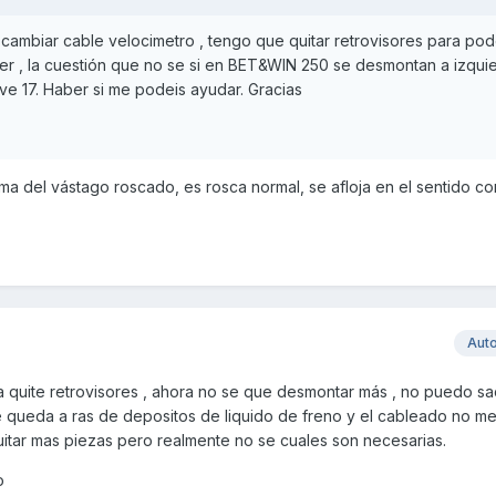
cambiar cable velocimetro , tengo que quitar retrovisores para pod
r , la cuestión que no se si en BET&WIN 250 se desmontan a izqui
ave 17. Haber si me podeis ayudar. Gracias
ma del vástago roscado, es rosca normal, se afloja en el sentido con
Aut
 ya quite retrovisores , ahora no se que desmontar más , no puedo sa
 queda a ras de depositos de liquido de freno y el cableado no me
uitar mas piezas pero realmente no se cuales son necesarias.
o