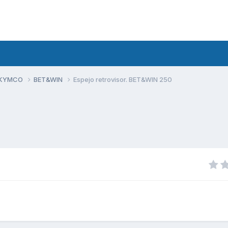
 KYMCO
BET&WIN
Espejo retrovisor. BET&WIN 250