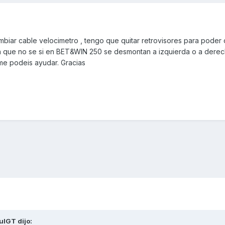
biar cable velocimetro , tengo que quitar retrovisores para poder
ón que no se si en BET&WIN 250 se desmontan a izquierda o a derec
i me podeis ayudar. Gracias
ulGT
dijo: