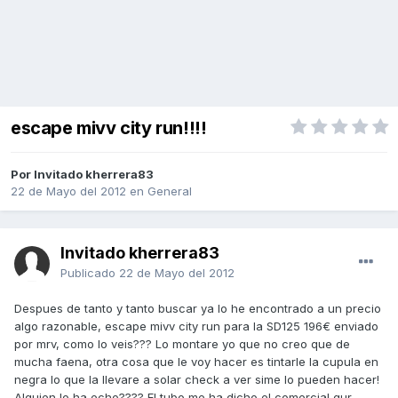
escape mivv city run!!!!
Por Invitado kherrera83
22 de Mayo del 2012
en
General
Invitado kherrera83
Publicado
22 de Mayo del 2012
Despues de tanto y tanto buscar ya lo he encontrado a un precio
algo razonable, escape mivv city run para la SD125 196€ enviado
por mrv, como lo veis??? Lo montare yo que no creo que de
mucha faena, otra cosa que le voy hacer es tintarle la cupula en
negra lo que la llevare a solar check a ver sime lo pueden hacer!
Alguien lo ha echo???? El tubo me ha dicho el comercial qur