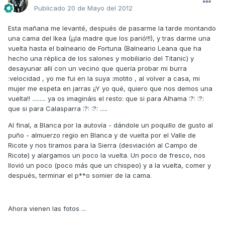
Publicado
20 de Mayo del 2012
Esta mañana me levanté, después de pasarme la tarde montando
una cama del Ikea (¡¡¡la madre que los parió!!!), y tras darme una
vuelta hasta el balneario de Fortuna (Balneario Leana que ha
hecho una réplica de los salones y mobiliario del Titanic) y
desayunar allí con un vecino que quería probar mi burra
:velocidad , yo me fui en la suya :motito , al volver a casa, mi
mujer me espeta en jarras ¡¡Y yo qué, quiero que nos demos una
vuelta!! ......... ya os imagináis el resto: que si para Alhama :?: :?:
que si para Calasparra :?: :?: .....
Al final, a Blanca por la autovía - dándole un poquillo de gusto al
puño - almuerzo regio en Blanca y de vuelta por el Valle de
Ricote y nos tiramos para la Sierra (desviación al Campo de
Ricote) y alargamos un poco la vuelta. Un poco de fresco, nos
llovió un poco (poco más que un chispeo) y a la vuelta, comer y
después, terminar el p**o somier de la cama.
Ahora vienen las fotos ...