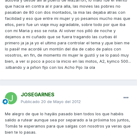
autovia y desde allí al puerto de Mazarron, lo malo fue el viento
que hacia en contra al ir para alla, las movies las pobres no
pasaban de 80 con dos montados, la mia las dejaba atras con
facilidad y eso que entre mi mujer y yo pesamos mucho mas que
ellos, pero fue un viaje muy agradable, sobre todo por que iba
con mi Maria y eso se nota. Al volver nos pilló de noche y
dejamos a mi cuñado que se fuera tragando las curbas él
primero ja ja ja yo el ultimo para controlar el tema y ¡que bien me
lo pasé! me acordé un montón del dia de cabo de palos con
vosotros, en fin, de momento mi mujer le gustó y se lo pasó muy
bien, a ver si poco a poco la inicio en las motos, A2, kymco 500...
:silbando y a piñon fijo con los Acho Pijo :la ola
JOSEGARNES
Publicado
20 de Mayo del 2012
Me alegro de que lo hayáis pasado bien todos los que habéis
salido a rutear aunque sea por separado a la próxima tos juntos,
Tomás te esperamos para que salgas con nosotros ya veras que
bien te lo pasas.