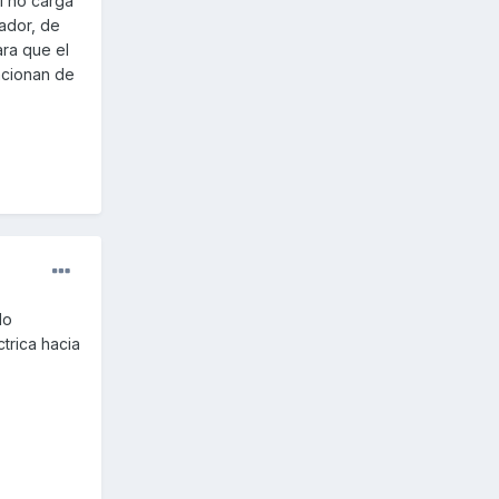
í no carga
nador, de
ara que el
uncionan de
do
trica hacia