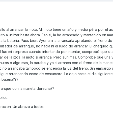
allo al arrancar la moto. Mi moto tiene un año y medio pèro por el a
lto a utilizar hasta ahora. Eso si, la he arrancado y mantenido en m
la bateria. Pues bien. Ayer al ir a arrancarla apretando el freno de
ulsador de arranque, no hacia ni el ruido de arrancar. El chequeo 
ual fue mi sorpresa cuando intentando por intentar, comprobé que si 
ar de la izda, la moto si arranca. Pero aun mas. Comprobé que una 
utos o algo mas, la paraba y ya si arranca con el freno de la manet
 no arrancaba tampoco se encendia la luz del freno. Sin embargo 
 sigue arrancando como de costumbre. La dejo hasta el dia siguient
 bateria???
rranque con la maneta derecha??
lico.
racion. Un abrazo a todos.