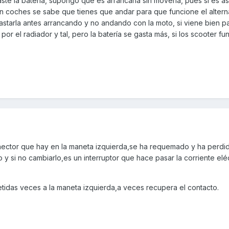
ste la batería, supongo que es arrancarla sin moverla, pues si es as
 en coches se sabe que tienes que andar para que funcione el alter
astarla antes arrancando y no andando con la moto, si viene bien p
 por el radiador y tal, pero la batería se gasta más, si los scooter f
conector que hay en la maneta izquierda,se ha requemado y ha perdi
y si no cambiarlo,es un interruptor que hace pasar la corriente eléc
idas veces a la maneta izquierda,a veces recupera el contacto.