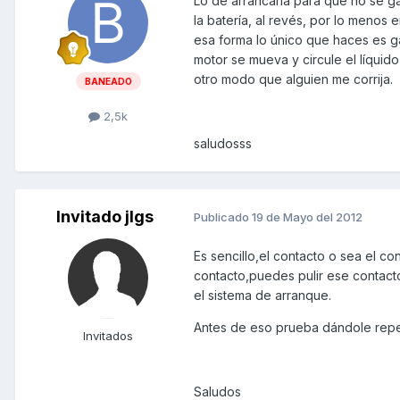
Lo de arrancarla para que no se ga
la batería, al revés, por lo menos
esa forma lo único que haces es g
motor se mueva y circule el líquido
otro modo que alguien me corrija.
BANEADO
2,5k
saludosss
Invitado jlgs
Publicado
19 de Mayo del 2012
Es sencillo,el contacto o sea el 
contacto,puedes pulir ese contacto 
el sistema de arranque.
Antes de eso prueba dándole repet
Invitados
Saludos