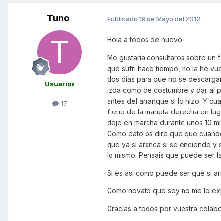
Tuno
Publicado
19 de Mayo del 2012
Hola a todos de nuevo.
Me gustaria consultaros sobre un f
que sufri hace tiempo, no la he vue
dos dias para que no se descargara 
Usuarios
izda como de costumbre y dar al p
antes del arranque si lo hizo. Y c
17
freno de la maneta derecha en lug
deje en marcha durante unos 10 min
Como dato os dire que que cuando
que ya si aranca si se enciende y
lo mismo. Pensais que puede ser la
Si es asi como puede ser que si a
Como novato que soy no me lo exp
Gracias a todos por vuestra colabo