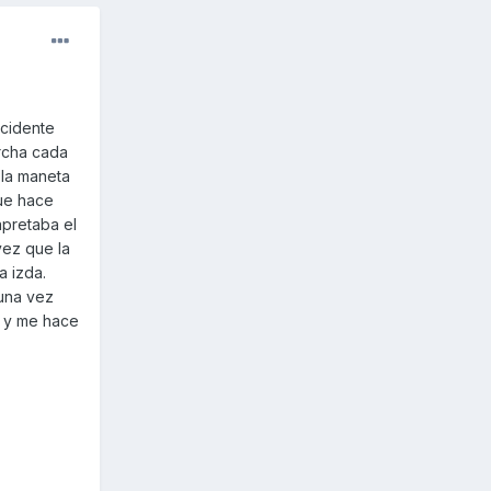
ccidente
archa cada
 la maneta
que hace
apretaba el
vez que la
a izda.
una vez
e y me hace