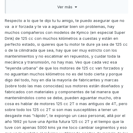
deslimitarla.
Ver más
Esto se puede hacer? Comprar una moto de 350CC y limitar
la a 125?
Respecto a lo que te dijo tu tu amigo, te puedo asegurar que no
va a ir forzada y te va a aguantar bien sin problemas, hay
Espero aclarir este tema, MJ has gracias.
muchos compañeros con modelos de Kymco (en especial Super
Dink) de 125 cc con muchos kilómetros a cuestas y están en
perfecto estado, si quieres que tu motor te dure ya sea de 125 cc
o de la cilindrada que sea, hay que ser muy estricto con los
mantenimientos y no escatimar en repuestos, y cuidar toda la
mecánica y transmisión, no hay mas. Veo que cada vez esa
"leyenda urbana" de que los motores de 125 cc van forzados y
no aguantan muchos kilómetros no es del todo cierta y porque
digo del todo, hoy en día la mayoría de fabricantes y marcas
(sobre todo las mas conocidas) sus motores están diseñados y
fabricados con materiales y componentes de tal manera que
manteniéndolos como se debe, pueden aguantar mucho, otra
cosa es hablar de motores 125 cc 2T o mas antiguos de 4T, pero
sobre todo los 125 cc 2T si son mas susceptibles a tener un
desgaste mas "rápido", te expongo un caso personal, allá por el
año 1992 yo tuve una Aprilia futura 125 cc 2T y el tiempo que la
tuve con apenas 5000 kms ya me toco cambiar segmentos y eso