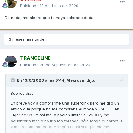
Publicado
13 de Junio del 2020
De nada, me alegro que te haya aclarado dudas
3 meses más tarde...
TRANCELINE
Publicado
20 de Septiembre del 2020
En 13/6/2020 a las 9:44,
Alexrovin
dijo:
Buenos días,
En breve voy a comprarme una superdink pero me dijo un
amigo que porque no me compraba el modelo 350 CC. en
lugar de 125. Y así me la podian limitar a 125CC y me
aguantaría más y no iría tan forzada, sólo tengo el carnet B
y me lo comento porque según el así si algún día me
sacaba el carnet moto grande que no lo creo, podría