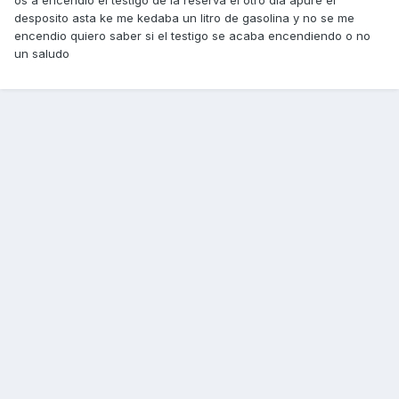
os a encendio el testigo de la reserva el otro dia apure el
desposito asta ke me kedaba un litro de gasolina y no se me
encendio quiero saber si el testigo se acaba encendiendo o no
un saludo