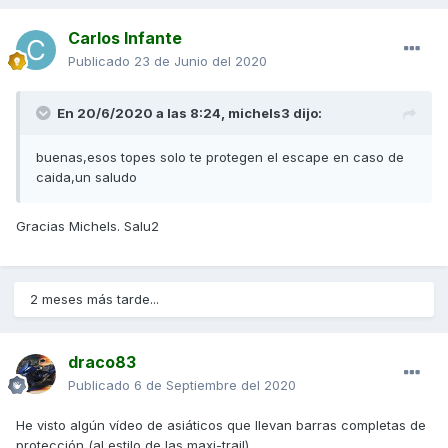
Carlos Infante
Publicado
23 de Junio del 2020
En 20/6/2020 a las 8:24,
michels3
dijo:
Aquí se pueden ver puestos en una scooter
buenas,esos topes solo te protegen el escape en caso de
caida,un saludo
Gracias Michels. Salu2
2 meses más tarde...
draco83
Publicado
6 de Septiembre del 2020
He visto algún vídeo de asiáticos que llevan barras completas de
protección (al estilo de las maxi-trail).