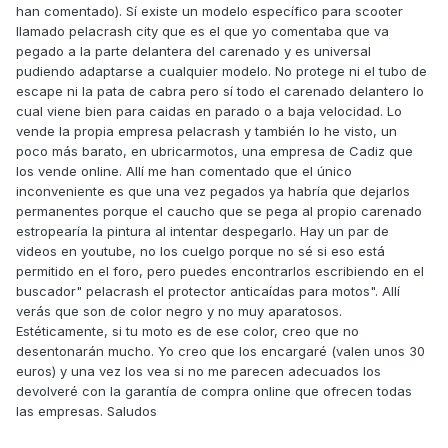
han comentado). Sí existe un modelo específico para scooter
llamado pelacrash city que es el que yo comentaba que va
pegado a la parte delantera del carenado y es universal
pudiendo adaptarse a cualquier modelo. No protege ni el tubo de
escape ni la pata de cabra pero sí todo el carenado delantero lo
cual viene bien para caidas en parado o a baja velocidad. Lo
vende la propia empresa pelacrash y también lo he visto, un
poco más barato, en ubricarmotos, una empresa de Cadiz que
los vende online. Allí me han comentado que el único
inconveniente es que una vez pegados ya habría que dejarlos
permanentes porque el caucho que se pega al propio carenado
estropearía la pintura al intentar despegarlo. Hay un par de
videos en youtube, no los cuelgo porque no sé si eso está
permitido en el foro, pero puedes encontrarlos escribiendo en el
buscador" pelacrash el protector anticaídas para motos". Allí
verás que son de color negro y no muy aparatosos.
Estéticamente, si tu moto es de ese color, creo que no
desentonarán mucho. Yo creo que los encargaré (valen unos 30
euros) y una vez los vea si no me parecen adecuados los
devolveré con la garantía de compra online que ofrecen todas
las empresas. Saludos