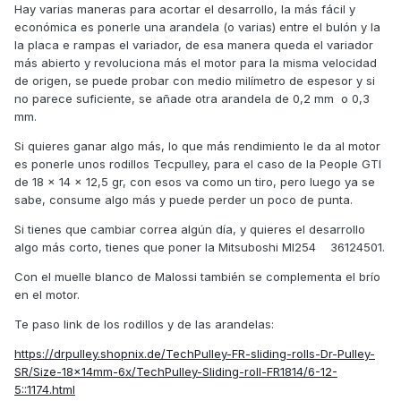
Hay varias maneras para acortar el desarrollo, la más fácil y
económica es ponerle una arandela (o varias) entre el bulón y la
la placa e rampas el variador, de esa manera queda el variador
más abierto y revoluciona más el motor para la misma velocidad
de origen, se puede probar con medio milímetro de espesor y si
no parece suficiente, se añade otra arandela de 0,2 mm o 0,3
mm.
Si quieres ganar algo más, lo que más rendimiento le da al motor
es ponerle unos rodillos Tecpulley, para el caso de la People GTI
de 18 x 14 x 12,5 gr, con esos va como un tiro, pero luego ya se
sabe, consume algo más y puede perder un poco de punta.
Si tienes que cambiar correa algún día, y quieres el desarrollo
algo más corto, tienes que poner la Mitsuboshi MI254 36124501.
Con el muelle blanco de Malossi también se complementa el brío
en el motor.
Te paso link de los rodillos y de las arandelas:
https://drpulley.shopnix.de/TechPulley-FR-sliding-rolls-Dr-Pulley-
SR/Size-18x14mm-6x/TechPulley-Sliding-roll-FR1814/6-12-
5::1174.html