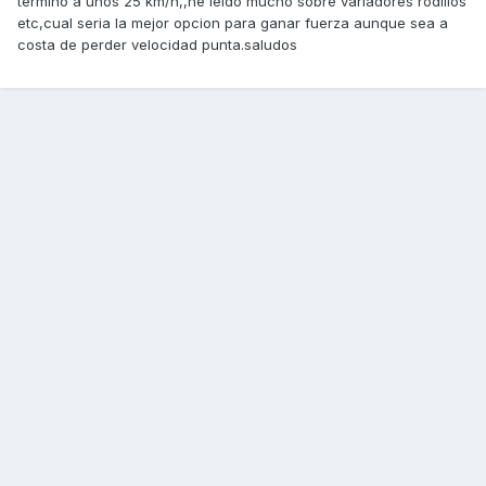
termino a unos 25 km/h,,he leido mucho sobre variadores rodillos
etc,cual seria la mejor opcion para ganar fuerza aunque sea a
costa de perder velocidad punta.saludos