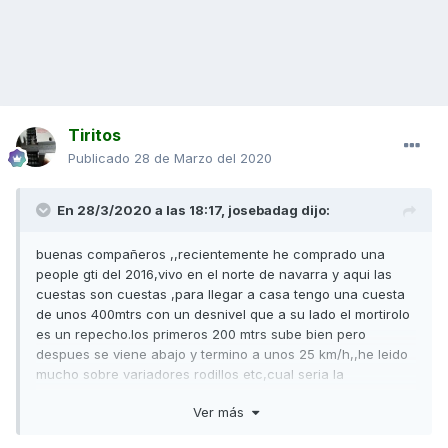
Tiritos
Publicado
28 de Marzo del 2020
En 28/3/2020 a las 18:17,
josebadag
dijo:
buenas compañeros ,,recientemente he comprado una
people gti del 2016,vivo en el norte de navarra y aqui las
cuestas son cuestas ,para llegar a casa tengo una cuesta
de unos 400mtrs con un desnivel que a su lado el mortirolo
es un repecho.los primeros 200 mtrs sube bien pero
despues se viene abajo y termino a unos 25 km/h,,he leido
mucho sobre variadores rodillos etc,cual seria la
mejor opcion para ganar fuerza aunque sea a costa de
Ver más
perder velocidad punta.saludos