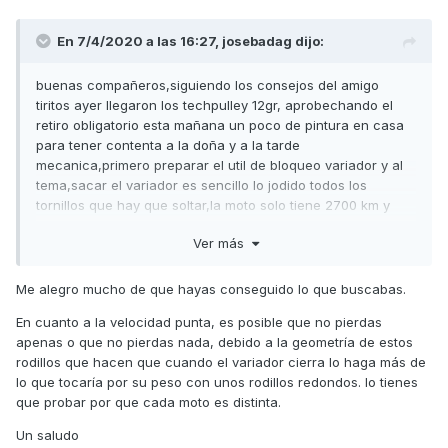
En 7/4/2020 a las 16:27,
josebadag
dijo:
buenas compañeros,siguiendo los consejos del amigo
tiritos ayer llegaron los techpulley 12gr, aprobechando el
retiro obligatorio esta mañana un poco de pintura en casa
para tener contenta a la doña y a la tarde
mecanica,primero preparar el util de bloqueo variador y al
tema,sacar el variador es sencillo lo jodido todos los
tornillos que hay que soltar,la moto solo tiene 2700 km y
todo esta en muy buenas condiciones,y salgo a probar voy
Ver más
calentando por caminos vecinales cerca de casa y a la
prueba,se nota mas respuesta al gas y mas brio y ataco la
cuesta,,,,,BUUUAHHH chaval otra moto ataco a unos 60kmh
Me alegro mucho de que hayas conseguido lo que buscabas.
y termino a 50 o un poco mas,no se cuanta velocidad punta
En cuanto a la velocidad punta, es posible que no pierdas
perdera ni cuanto mas consumira pero me da igual esto es
apenas o que no pierdas nada, debido a la geometría de estos
lo que esperaba de la moto,,,,,,gracias tiritos tienes una
rodillos que hacen que cuando el variador cierra lo haga más de
birra pagada con tapa que te lo mereces,,,,,,,,,,,,,,saludos
lo que tocaría por su peso con unos rodillos redondos. lo tienes
que probar por que cada moto es distinta.
Un saludo