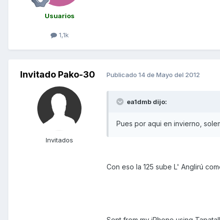
Usuarios
1,1k
Invitado Pako-30
Publicado
14 de Mayo del 2012
ea1dmb dijo:
Pues por aqui en invierno, sol
Invitados
Con eso la 125 sube L' Anglirú co
Sent from my iPhone using Tapatal