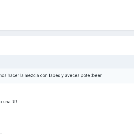
emos hacer la mezcla con fabes y aveces pote :beer
mo una RR
k