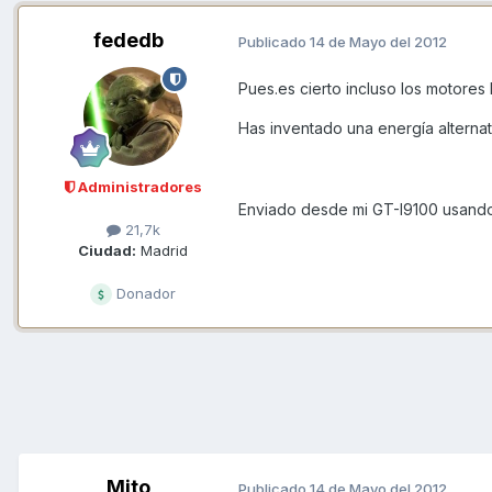
fededb
Publicado
14 de Mayo del 2012
Pues.es cierto incluso los motores
Has inventado una energía alterna
Administradores
Enviado desde mi GT-I9100 usando
21,7k
Ciudad:
Madrid
Donador
Mito
Publicado
14 de Mayo del 2012