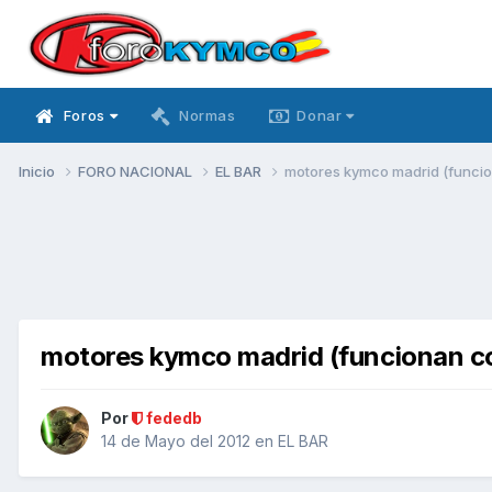
Foros
Normas
Donar
Inicio
FORO NACIONAL
EL BAR
motores kymco madrid (funci
motores kymco madrid (funcionan c
Por
fededb
14 de Mayo del 2012
en
EL BAR