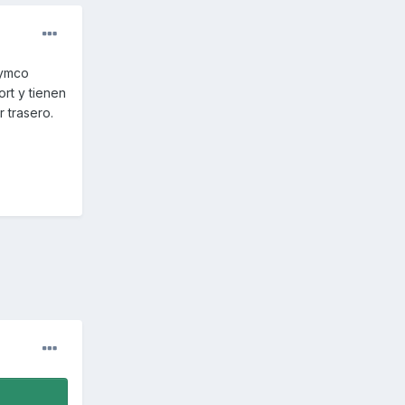
Kymco
rt y tienen
 trasero.