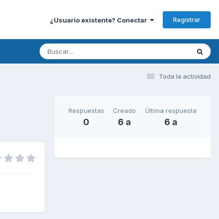
Registrar
¿Usuario existente? Conectar
Toda la actividad
Respuestas
Creado
Última respuesta
0
6 a
6 a