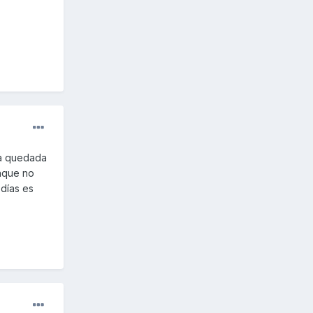
na quedada
unque no
días es