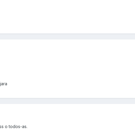
jara
ss o todos-as.