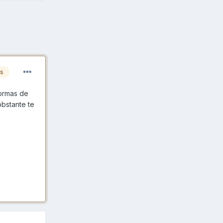
es
normas de
obstante te