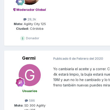
Moderador Global
28,3k
Moto:
Agility City 125
Ciudad:
Córdoba
Donador
Germi
Publicado
6 de Febrero del 2020
Yo cambiaría el aceite y a correr. C
4k estará limpio, la bujía estará n
19M y aun no lo he cambiado y lo 
freno también nuevas puedes mirar
Usuarios
586
Moto:
SD 300 Agility
city 125