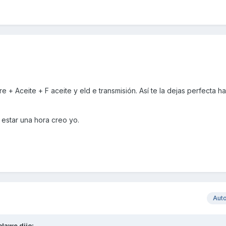
e + Aceite + F aceite y eld e transmisión. Así te la dejas perfecta ha
estar una hora creo yo.
Aut
olawe
dijo: