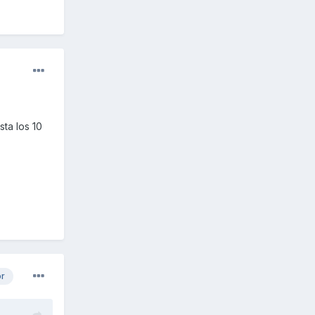
sta los 10
or