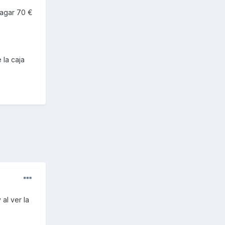
pagar 70 €
 la caja
 al ver la