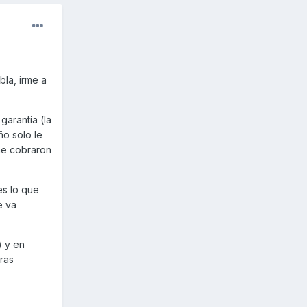
bla, irme a
garantía (la
o solo le
me cobraron
es lo que
e va
) y en
tras