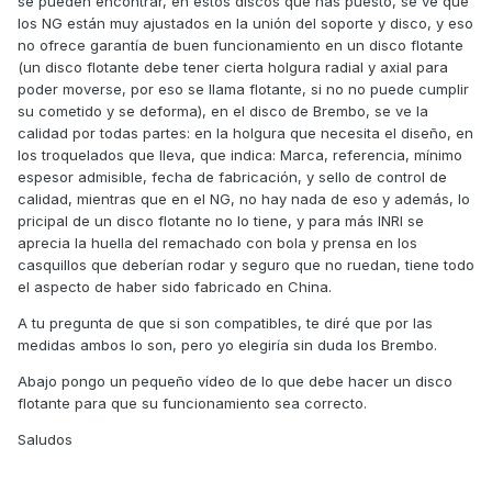
se pueden encontrar, en estos discos que has puesto, se ve que
los NG están muy ajustados en la unión del soporte y disco, y eso
y estos son los Ng
no ofrece garantía de buen funcionamiento en un disco flotante
https://www.ramirezmoto.es/Disco-freno-Ng-
(un disco flotante debe tener cierta holgura radial y axial para
1547X/104065.html
poder moverse, por eso se llama flotante, si no no puede cumplir
su cometido y se deforma), en el disco de Brembo, se ve la
calidad por todas partes: en la holgura que necesita el diseño, en
los troquelados que lleva, que indica: Marca, referencia, mínimo
me podrían confirmar si son compatibles con mi xciting 400
espesor admisible, fecha de fabricación, y sello de control de
i Abs euro 4 comprada en agosto del 2017.
calidad, mientras que en el NG, no hay nada de eso y además, lo
pricipal de un disco flotante no lo tiene, y para más INRI se
aprecia la huella del remachado con bola y prensa en los
casquillos que deberían rodar y seguro que no ruedan, tiene todo
el aspecto de haber sido fabricado en China.
A tu pregunta de que si son compatibles, te diré que por las
medidas ambos lo son, pero yo elegiría sin duda los Brembo.
Abajo pongo un pequeño vídeo de lo que debe hacer un disco
flotante para que su funcionamiento sea correcto.
Saludos