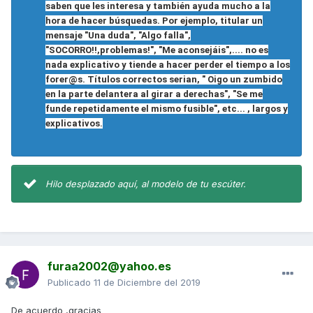
saben que les interesa y también ayuda mucho a la
hora de hacer búsquedas. Por ejemplo, titular un
mensaje "Una duda", "Algo falla",
"SOCORRO!!,problemas!", "Me aconsejáis",.... no es
nada explicativo y tiende a hacer perder el tiempo a los
forer@s. Títulos correctos serian, " Oigo un zumbido
en la parte delantera al girar a derechas", "Se me
funde repetidamente el mismo fusible", etc... , largos y
explicativos.
Hilo desplazado aquí, al modelo de tu escúter.
furaa2002@yahoo.es
Publicado
11 de Diciembre del 2019
De acuerdo ,gracias